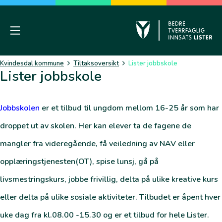
Skip
to
content
Mobile Menu
Kvinesdal
Kvindesdal kommune
Tiltaksoversikt
Lister jobbskole
Lister jobbskole
Jobbskolen
er et tilbud til ungdom mellom 16-25 år som har
droppet ut av skolen. Her kan elever ta de fagene de
mangler fra videregående, få veiledning av NAV eller
opplæringstjenesten(OT), spise lunsj, gå på
livsmestringskurs, jobbe frivillig, delta på ulike kreative kurs
eller delta på ulike sosiale aktiviteter. Tilbudet er åpent hver
uke dag fra kl.08.00 -15.30 og er et tilbud for hele Lister.