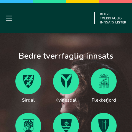
Skip
to
content
Mobile Menu
BTI Liste
Bedre tverrfaglig innsats
Sirdal
Kvinesdal
Flekkefjord