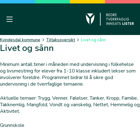
Skip
to
content
Mobile Menu
Kvinesdal
Kvindesdal kommune
Tiltaksoversikt
Livet og sånn
Livet og sånn
Minimum antall timer i måneden med undervisning i folkehelse
og livsmestring for elever fra 1-10 klasse inkludert lekser som
involverer foreldre. Programmet bidrar til å sikre god
undervisning i de tverrfaglige temaene.
Aktuelle temaer: Trygg, Venner, Følelser, Tanker, Kropp, Familie,
Takknemlig, Mangfold, Vondt og vanskelig, Nettet, Hemmelig og
Aktivitet.
Grunnskole