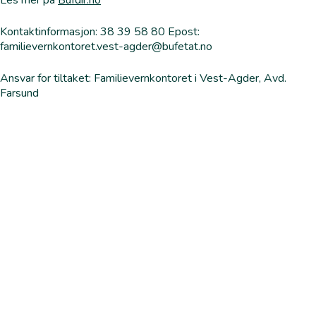
Les mer på
Bufdir.no
Kontaktinformasjon: 38 39 58 80 Epost:
familievernkontoret.vest-agder@bufetat.no
Ansvar for tiltaket: Familievernkontoret i Vest-Agder, Avd.
Farsund