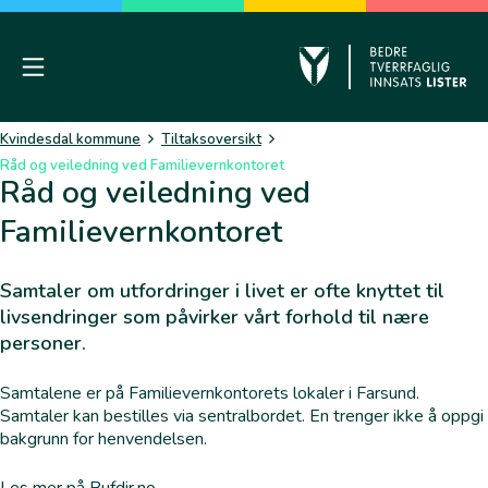
Skip
to
content
Mobile Menu
Kvinesdal
Kvindesdal kommune
Tiltaksoversikt
Råd og veiledning ved Familievernkontoret
Råd og veiledning ved
Familievernkontoret
Samtaler om utfordringer i livet er ofte knyttet til
livsendringer som påvirker vårt forhold til nære
personer.
Samtalene er på Familievernkontorets lokaler i Farsund.
Samtaler kan bestilles via sentralbordet. En trenger ikke å oppgi
bakgrunn for henvendelsen.