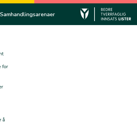
Samhandlingsarenaer
Kvinesdal
mt
 for
er
r å