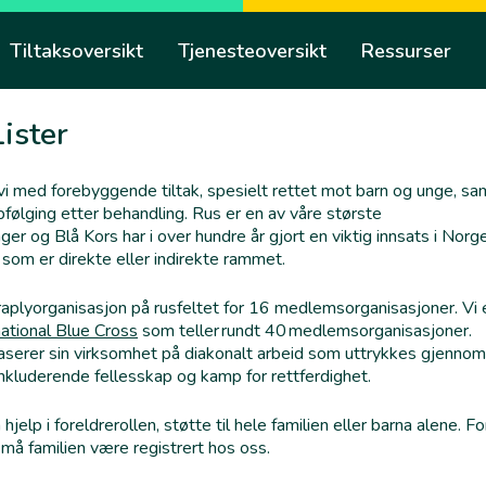
Tiltaksoversikt
Tjenesteoversikt
Ressurser
Lister
 vi med forebyggende tiltak, spesielt rettet mot barn og unge, sa
følging etter behandling. Rus er en av våre største
er og Blå Kors har i over hundre år gjort en viktig innsats i Norge
 som er direkte eller indirekte rammet.
raplyorganisasjon på rusfeltet for 16 medlemsorganisasjoner. Vi 
national Blue Cross
som teller rundt 40 medlemsorganisasjoner.
serer sin virksomhet på diakonalt arbeid som uttrykkes gjennom
inkluderende fellesskap og kamp for rettferdighet.
jelp i foreldrerollen, støtte til hele familien eller barna alene. Fo
d må familien være registrert hos oss.