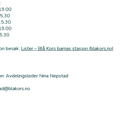
:
19.00
15.30
15.30
19.00
5.30
jon besøk:
Lister – Blå Kors barnas stasjon (blakors.no)
on: Avdelingsleder Nina Nepstad
tad@blakors.no