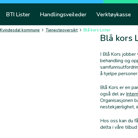
Skip
to
BTI Lister
Handlingsveileder
Verktøykasse
content
Kvindesdal kommune
Tjenesteoversikt
Blå kors Lister
Blå kors 
I Blå Kors jobber
behandling og opp
samfunnsutfordring
å hjelpe personer
Blå Kors er en pa
også del av
Inter
Organisasjonen ba
nestekjærlighet, 
Hos oss kan du få h
delta i våre tilbu