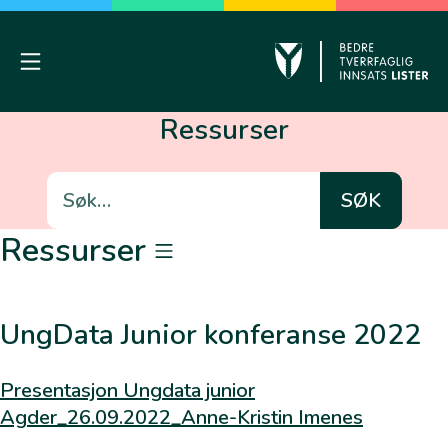
Skip
to
content
Mobile Menu
Kvinesdal
Ressurser
Søk
etter:
Ressurser
Kommunikasjon
UngData Junior konferanse 2022
Snakke med barn
Presentasjon Ungdata junior
Autoritative klima
Agder_26.09.2022_Anne-Kristin Imenes
Relasjonsbygging
Brukermedvirkning