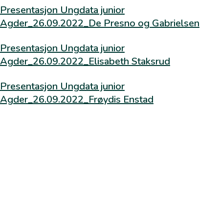
Presentasjon Ungdata junior
Agder_26.09.2022_De Presno og Gabrielsen
Barnesyn
Ross Greene
Presentasjon Ungdata junior
Agder_26.09.2022_Elisabeth Staksrud
Den tredelte hjernen
Presentasjon Ungdata junior
Den tredelte hjernen -film RVTS sør
Agder_26.09.2022_Frøydis Enstad
Kurs/Foredrag
UngData Junior konferanse 2022
UngData konferansen i Agder 2022
Psykisk helse
Tankevirus