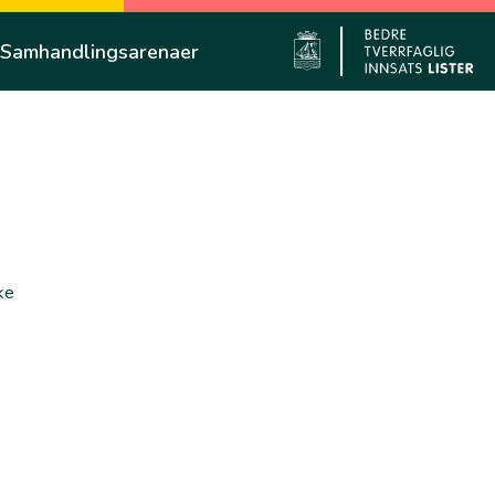
Samhandlingsarenaer
Flekkefjo
ke