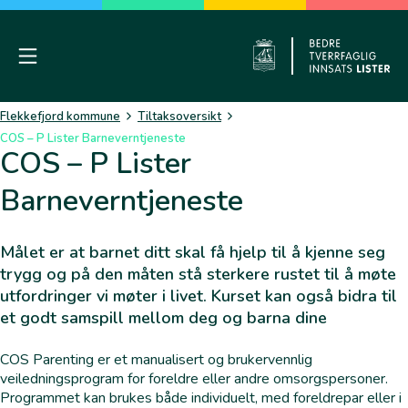
Skip
to
content
Mobile Menu
Flekkefj
Flekkefjord kommune
Tiltaksoversikt
COS – P Lister Barneverntjeneste
COS – P Lister
Barneverntjeneste
Målet er at barnet ditt skal få hjelp til å kjenne seg
trygg og på den måten stå sterkere rustet til å møte
utfordringer vi møter i livet. Kurset kan også bidra til
et godt samspill mellom deg og barna dine
COS Parenting er et manualisert og brukervennlig
veiledningsprogram for foreldre eller andre omsorgspersoner.
Programmet kan brukes både individuelt, med foreldrepar eller i