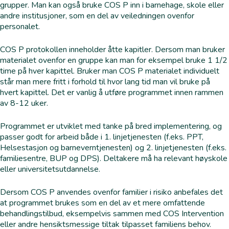
grupper. Man kan også bruke COS P inn i barnehage, skole eller
andre institusjoner, som en del av veiledningen ovenfor
personalet.
COS P protokollen inneholder åtte kapitler. Dersom man bruker
materialet ovenfor en gruppe kan man for eksempel bruke 1 1/2
time på hver kapittel. Bruker man COS P materialet individuelt
står man mere fritt i forhold til hvor lang tid man vil bruke på
hvert kapittel. Det er vanlig å utføre programmet innen rammen
av 8-12 uker.
Programmet er utviklet med tanke på bred implementering, og
passer godt for arbeid både i 1. linjetjenesten (f.eks. PPT,
Helsestasjon og barneverntjenesten) og 2. linjetjenesten (f.eks.
familiesentre, BUP og DPS). Deltakere må ha relevant høyskole
eller universitetsutdannelse.
Dersom COS P anvendes ovenfor familier i risiko anbefales det
at programmet brukes som en del av et mere omfattende
behandlingstilbud, eksempelvis sammen med COS Intervention
eller andre hensiktsmessige tiltak tilpasset familiens behov.