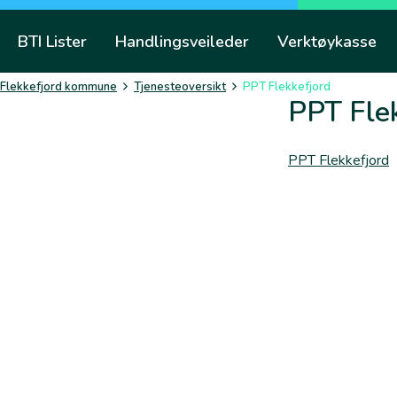
Skip
to
BTI Lister
Handlingsveileder
Verktøykasse
content
Flekkefjord kommune
Tjenesteoversikt
PPT Flekkefjord
PPT Fle
PPT Flekkefjord