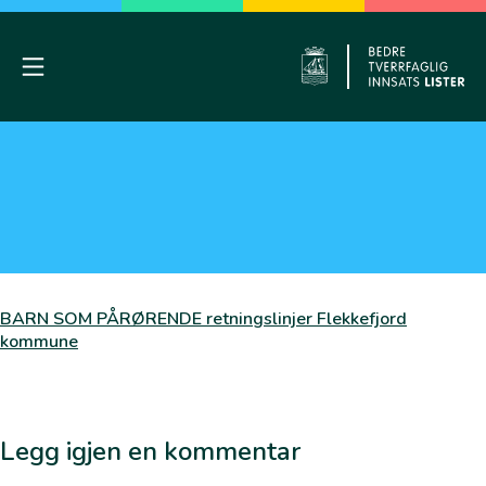
Skip
to
content
Mobile Menu
Flekkefj
BARN SOM PÅRØRENDE retningslinjer Flekkefjord
kommune
Legg igjen en kommentar