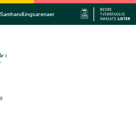
Samhandlingsarenaer
Flekkefjo
r i
r
og