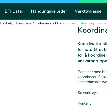
Skip
to
BTI Lister
Handlingsveileder
Verktøykasse
content
Flekkefjord kommune
Tiltaksoversikt
Koordinator -tverrfaglig sama
Koordina
Koordinator sk
forhold til et
for å koordine
ansvarsgruppen
Personer med beho
koordinator. En k
samordne det tver
Se verktøykasse
Kontakt: