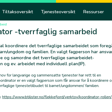
Tiltaksoversikt
Tjenesteoversikt
Ressurser
rbeid
tor -tverrfaglig samarbeid
al koordinere det tverrfaglige samarbeidet som foregå
 barn/ungdom og familien. En valgt fagperson har ansva
re og samordne det tverrfaglige samarbeidet-
 og ev. arbeidet med individuell plan(IP).
v for langvarige og sammensatte tjenester har rett til en
oordinator er en valgt fagperson som får ansvar for å koordinere 
rfaglige tjenestetilbudet til barnet/ungdommen/ familien.
n:
https://www.btilister.no/flekkefjord/verktoy/koordinator-rollen/