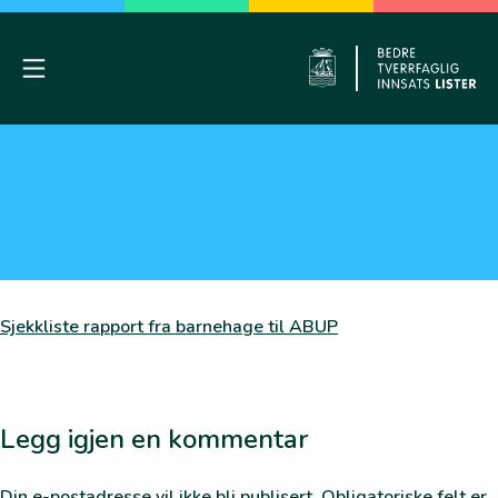
Skip
to
content
Mobile Menu
Flekkefj
Sjekkliste rapport fra barnehage til ABUP
Legg igjen en kommentar
Din e-postadresse vil ikke bli publisert.
Obligatoriske felt er