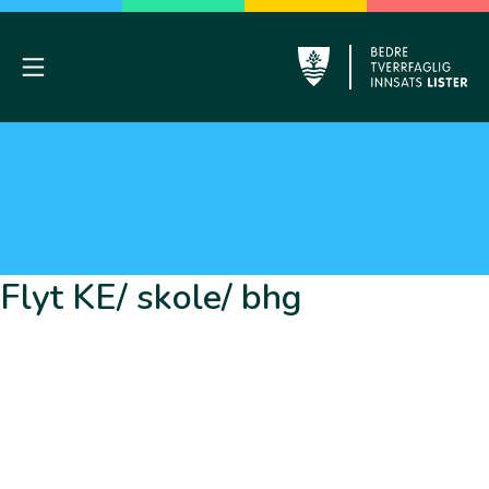
Skip
to
content
Mobile Menu
Lyngdal
Flyt KE/ skole/ bhg