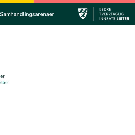
Samhandlingsarenaer
Sirdal
 er
ller