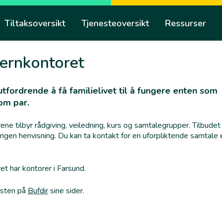
Tiltaksoversikt
Tjenesteoversikt
Ressurser
vernkontoret
tfordrende å få familielivet til å fungere enten som
som par.
ne tilbyr rådgiving, veiledning, kurs og samtalegrupper. Tilbudet
ingen henvisning. Du kan ta kontakt for en uforpliktende samtale e
et har kontorer i Farsund.
esten på
Bufdir
sine sider.