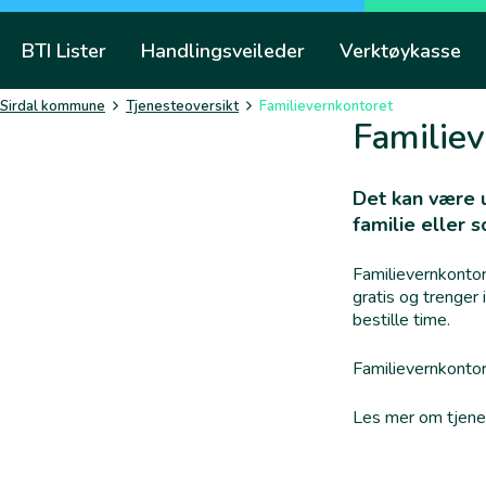
Skip
to
BTI Lister
Handlingsveileder
Verktøykasse
content
Sirdal kommune
Tjenesteoversikt
Familievernkontoret
Familie
Det kan være u
familie eller 
Familievernkontore
gratis og trenger 
bestille time.
Familievernkontor
Les mer om tjen