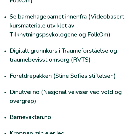
FolkOm)
Se barnehagebarnet innenfra
(Videobasert
kursmateriale utviklet av
Tilknytningspsykologene og FolkOm)
Digitalt grunnkurs i Traumeforståelse og
traumebevisst omsorg
(RVTS)
Foreldrepakken
(Stine Sofies stiftelsen)
Dinutvei.no
(Nasjonal veiviser ved vold og
overgrep)
Barnevakten.no
Kroppen min eier jeg