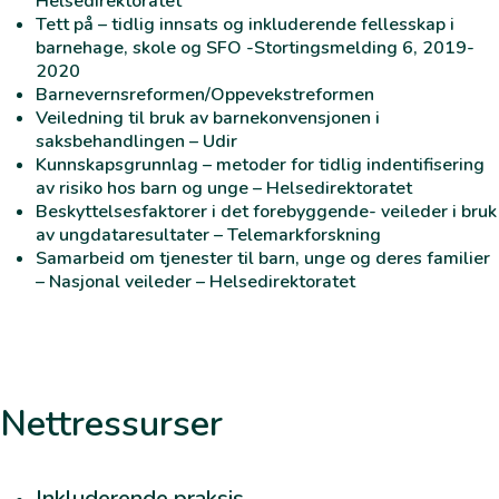
Helsedirektoratet
Tett på – tidlig innsats og inkluderende fellesskap i
barnehage, skole og SFO
-Stortingsmelding 6, 2019-
2020
Barnevernsreformen/Oppevekstreformen
Veiledning til bruk av barnekonvensjonen i
saksbehandlingen
– Udir
Kunnskapsgrunnlag – metoder for tidlig indentifisering
av risiko hos barn og unge
– Helsedirektoratet
Beskyttelsesfaktorer i det forebyggende- veileder i bruk
av ungdataresultater
– Telemarkforskning
Samarbeid om tjenester til barn, unge og deres familier
– Nasjonal veileder – Helsedirektoratet
Nettressurser
Inkluderende praksis