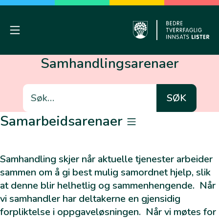
Skip
to
content
Mobile Menu
Farsund
Samhandlingsarenaer
Søk
etter:
Samarbeidsarenaer
Kommunalt individnivå
Samhandling skjer når aktuelle tjenester arbeider
sammen om å gi best mulig samordnet hjelp, slik
Kjernegrupper
at denne blir helhetlig og sammenhengende. Når
Ansvarsgruppe
vi samhandler har deltakerne en gjensidig
Pedagogisk team
forpliktelse i oppgaveløsningen. Når vi møtes for