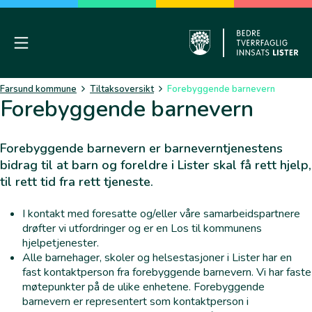
Skip
to
content
Mobile Menu
Farsund
Farsund kommune
Tiltaksoversikt
Forebyggende barnevern
Forebyggende barnevern
Forebyggende barnevern er barneverntjenestens
bidrag til at barn og foreldre i Lister skal få rett hjelp,
til rett tid fra rett tjeneste.
I kontakt med foresatte og/eller våre samarbeidspartnere
drøfter vi utfordringer og er en Los til kommunens
hjelpetjenester.
Alle barnehager, skoler og helsestasjoner i Lister har en
fast kontaktperson fra forebyggende barnevern. Vi har faste
møtepunkter på de ulike enhetene. Forebyggende
barnevern er representert som kontaktperson i