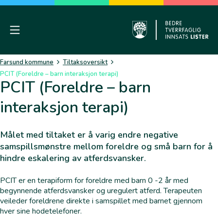
Skip
to
content
Mobile Menu
Farsund
Farsund kommune
Tiltaksoversikt
PCIT (Foreldre – barn interaksjon terapi)
PCIT (Foreldre – barn
interaksjon terapi)
Målet med tiltaket er å varig endre negative
samspillsmønstre mellom foreldre og små barn for å
hindre eskalering av atferdsvansker.
PCIT er en terapiform for foreldre med barn 0 -2 år med
begynnende atferdsvansker og uregulert atferd. Terapeuten
veileder foreldrene direkte i samspillet med barnet gjennom
hver sine hodetelefoner.