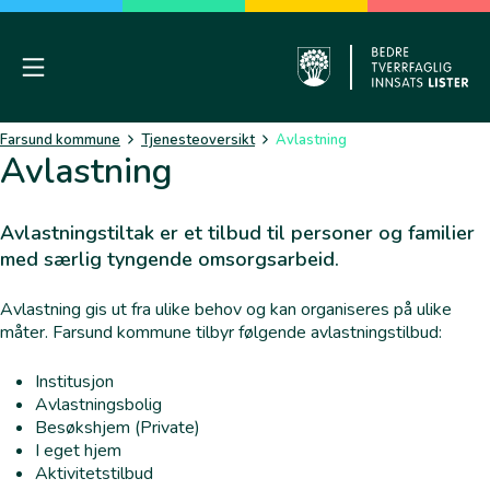
Skip
to
content
Mobile Menu
Farsund
Farsund kommune
Tjenesteoversikt
Avlastning
Avlastning
Avlastningstiltak er et tilbud til personer og familier
med særlig tyngende omsorgsarbeid.
Avlastning gis ut fra ulike behov og kan organiseres på ulike
måter. Farsund kommune tilbyr følgende avlastningstilbud:
Institusjon
Avlastningsbolig
Besøkshjem (Private)
I eget hjem
Aktivitetstilbud