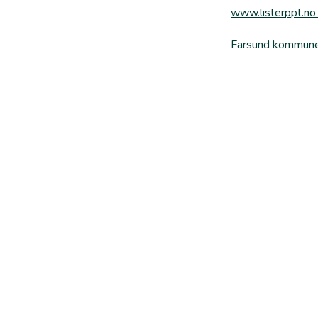
www.listerppt.n
Farsund kommune 