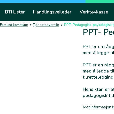
Skip
to
BTI Lister
Handlingsveileder
Verktøykasse
content
Farsund kommune
Tjenesteoversikt
PPT- Pedagogisk-psykologisk t
PPT- Pe
PPT er en rådg
med å legge ti
PPT er en rådg
med å legge ti
tilrettelegging
Hensikten er at
pedagogisk til
Mer informasjon k