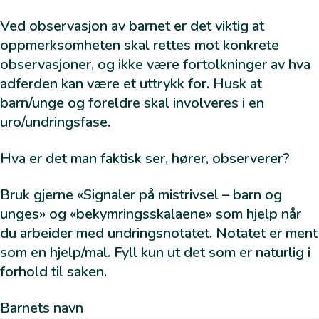
Tiltaksplan
Ved observasjon av barnet er det viktig at
Samtykkeskjema
oppmerksomheten skal rettes mot konkrete
Hvordan lage en konkret bekymring
observasjoner, og ikke være fortolkninger av hva
Undringsnotat
adferden kan være et uttrykk for. Husk at
Undringssamtale foresatte
barn/unge og foreldre skal involveres i en
Gode møter i Lister
uro/undringsfase.
Signaler på mistrivsel – barn og unge
Risiko og beskyttelsesfaktorer
Hva er det man faktisk ser, hører, observerer?
Refleksjoner rundt bekymring
Bekymringsskala vedr barn/unge
Bruk gjerne «Signaler på mistrivsel – barn og
unges» og «bekymringsskalaene» som hjelp når
Bekymringsskala vedr foresatte
du arbeider med undringsnotatet. Notatet er ment
Rutiner ved bekymringsfullt skolefravær
som en hjelp/mal. Fyll kun ut det som er naturlig i
Ny referatmal
forhold til saken.
Barnets navn