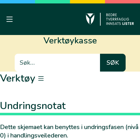
Skip
to
content
Mobile Menu
Kvinesdal
Verktøykasse
Søk
etter:
Verktøy
Egne verktøy
Undringsnotat
Vold i nære relasjoner
Dette skjemaet kan benyttes i undringsfasen (nivå
Felles verktøy
0) i handlingsveilederen.