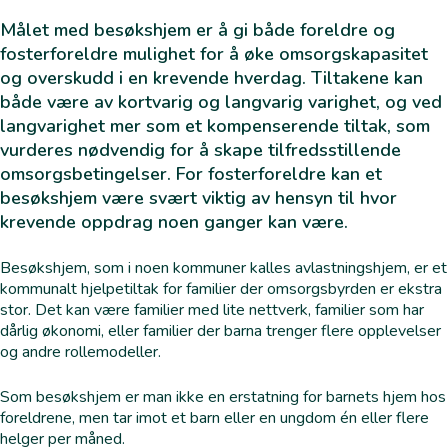
Målet med besøkshjem er å gi både foreldre og
fosterforeldre mulighet for å øke omsorgskapasitet
og overskudd i en krevende hverdag. Tiltakene kan
både være av kortvarig og langvarig varighet, og ved
langvarighet mer som et kompenserende tiltak, som
vurderes nødvendig for å skape tilfredsstillende
omsorgsbetingelser. For fosterforeldre kan et
besøkshjem være svært viktig av hensyn til hvor
krevende oppdrag noen ganger kan være.
Besøkshjem, som i noen kommuner kalles avlastningshjem, er et
kommunalt hjelpetiltak for familier der omsorgsbyrden er ekstra
stor. Det kan være familier med lite nettverk, familier som har
dårlig økonomi, eller familier der barna trenger flere opplevelser
og andre rollemodeller.
Som besøkshjem er man ikke en erstatning for barnets hjem hos
foreldrene, men tar imot et barn eller en ungdom én eller flere
helger per måned.