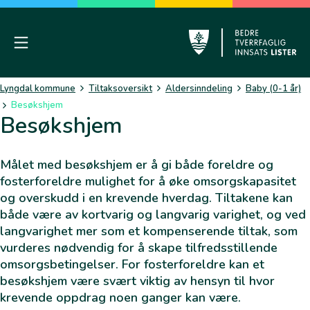
Skip
to
content
Mobile Menu
Lyngdal
Lyngdal kommune
Tiltaksoversikt
Aldersinndeling
Baby (0-1 år)
Besøkshjem
Besøkshjem
Målet med besøkshjem er å gi både foreldre og
fosterforeldre mulighet for å øke omsorgskapasitet
og overskudd i en krevende hverdag. Tiltakene kan
både være av kortvarig og langvarig varighet, og ved
langvarighet mer som et kompenserende tiltak, som
vurderes nødvendig for å skape tilfredsstillende
omsorgsbetingelser. For fosterforeldre kan et
besøkshjem være svært viktig av hensyn til hvor
krevende oppdrag noen ganger kan være.