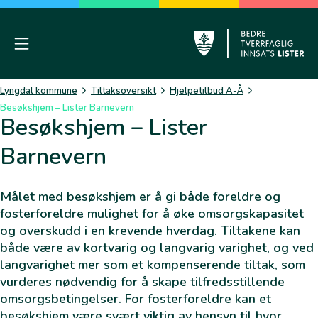
Skip
to
content
Mobile Menu
Lyngdal
Lyngdal kommune
Tiltaksoversikt
Hjelpetilbud A-Å
Besøkshjem – Lister Barnevern
Besøkshjem – Lister
Barnevern
Målet med besøkshjem er å gi både foreldre og
fosterforeldre mulighet for å øke omsorgskapasitet
og overskudd i en krevende hverdag. Tiltakene kan
både være av kortvarig og langvarig varighet, og ved
langvarighet mer som et kompenserende tiltak, som
vurderes nødvendig for å skape tilfredsstillende
omsorgsbetingelser. For fosterforeldre kan et
besøkshjem være svært viktig av hensyn til hvor