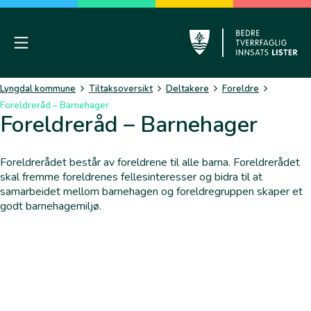
Skip
to
content
Mobile Menu
Lyngdal
Lyngdal kommune
Tiltaksoversikt
Deltakere
Foreldre
Foreldreråd – Barnehager
Foreldreråd – Barnehager
Foreldrerådet består av foreldrene til alle barna. Foreldrerådet
skal fremme foreldrenes fellesinteresser og bidra til at
samarbeidet mellom barnehagen og foreldregruppen skaper et
godt barnehagemiljø.