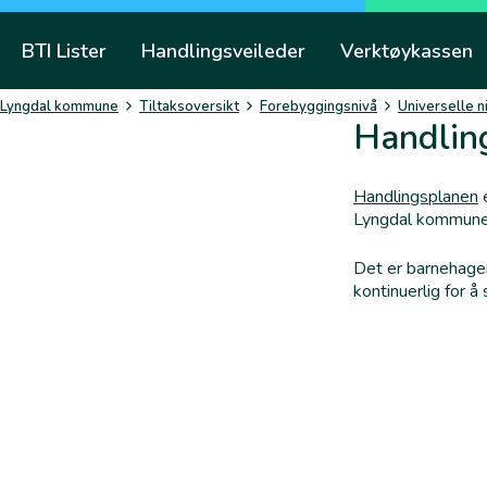
Skip
to
BTI Lister
Handlingsveileder
Verktøykassen
content
Lyngdal kommune
Tiltaksoversikt
Forebyggingsnivå
Universelle n
Handling
Handlingsplanen
e
Lyngdal kommune
Det er barnehagen
kontinuerlig for å