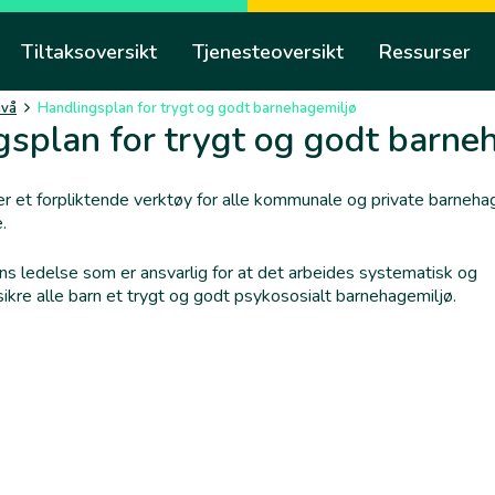
Tiltaksoversikt
Tjenesteoversikt
Ressurser
ivå
Handlingsplan for trygt og godt barnehagemiljø
splan for trygt og godt barne
r et forpliktende verktøy for alle kommunale og private barnehag
.
s ledelse som er ansvarlig for at det arbeides systematisk og
 sikre alle barn et trygt og godt psykososialt barnehagemiljø.