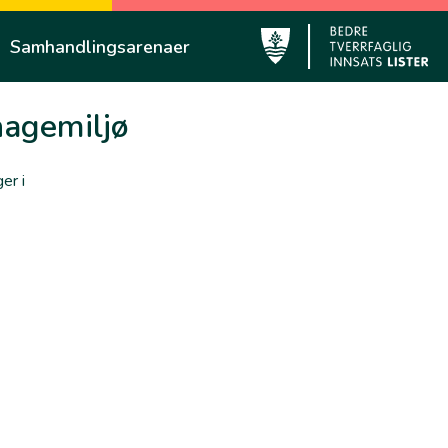
Samhandlingsarenaer
Lyngdal
hagemiljø
er i