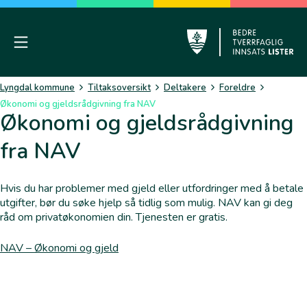
Skip
to
content
Mobile Menu
Lyngdal
Lyngdal kommune
Tiltaksoversikt
Deltakere
Foreldre
Økonomi og gjeldsrådgivning fra NAV
Økonomi og gjeldsrådgivning
fra NAV
Hvis du har problemer med gjeld eller utfordringer med å betale
utgifter, bør du søke hjelp så tidlig som mulig. NAV kan gi deg
råd om privatøkonomien din. Tjenesten er gratis.
NAV – Økonomi og gjeld