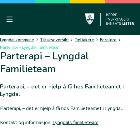
Skip
to
content
Mobile Menu
Lyngdal
Lyngdal kommune
Tiltaksoversikt
Deltakere
Foreldre
Parterapi – Lyngdal Familieteam
Parterapi – Lyngdal
Familieteam
Parterapi, – det er hjelp å få hos Familieteamet i
Lyngdal.
Parterapi, – det er hjelp å få hos Familieteamet i Lyngdal.
Kontakt og informasjon:
Lyngdals familieteam