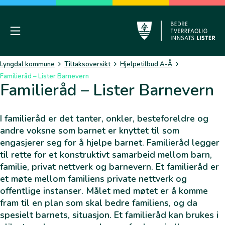
Skip
to
content
Mobile Menu
Lyngdal
Lyngdal kommune
Tiltaksoversikt
Hjelpetilbud A-Å
Familieråd – Lister Barnevern
Familieråd – Lister Barnevern
I familieråd er det tanter, onkler, besteforeldre og
andre voksne som barnet er knyttet til som
engasjerer seg for å hjelpe barnet. Familieråd legger
til rette for et konstruktivt samarbeid mellom barn,
familie, privat nettverk og barnevern. Et familieråd er
et møte mellom familiens private nettverk og
offentlige instanser. Målet med møtet er å komme
fram til en plan som skal bedre familiens, og da
spesielt barnets, situasjon. Et familieråd kan brukes i