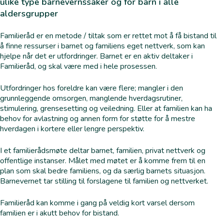
ulike type barnevernssaker og for barn i alle
aldersgrupper
Familieråd er en metode / tiltak som er rettet mot å få bistand til
å finne ressurser i barnet og familiens eget nettverk, som kan
hjelpe når det er utfordringer. Barnet er en aktiv deltaker i
Familieråd, og skal være med i hele prosessen.
Utfordringer hos foreldre kan være flere; mangler i den
grunnleggende omsorgen, manglende hverdagsrutiner,
stimulering, grensesetting og veiledning. Eller at familien kan ha
behov for avlastning og annen form for støtte for å mestre
hverdagen i kortere eller lengre perspektiv.
I et familierådsmøte deltar barnet, familien, privat nettverk og
offentlige instanser. Målet med møtet er å komme frem til en
plan som skal bedre familiens, og da særlig barnets situasjon.
Barnevernet tar stilling til forslagene til familien og nettverket.
Familieråd kan komme i gang på veldig kort varsel dersom
familien er i akutt behov for bistand.