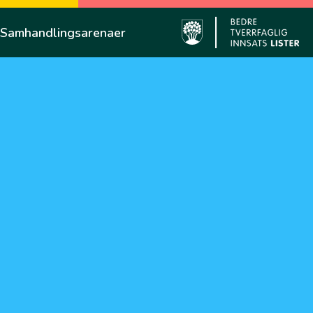
Samhandlingsarenaer
Farsund