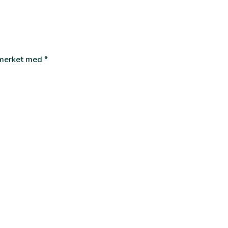
r merket med
*