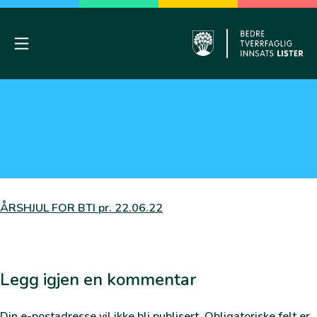
Skip
to
content
Mobile Menu
Farsund
ÅRSHJUL FOR BTI pr. 22.06.22
Legg igjen en kommentar
Din e-postadresse vil ikke bli publisert.
Obligatoriske felt er