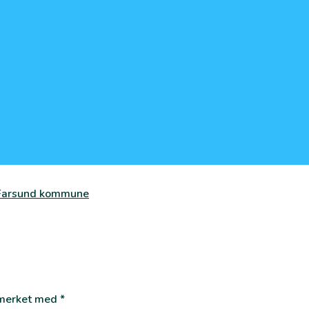
i Farsund kommune
r merket med
*