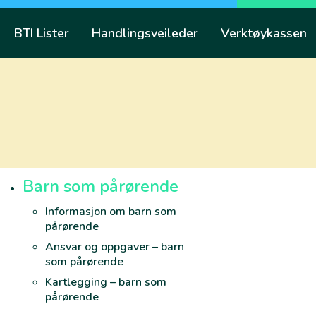
Skip
to
BTI Lister
Handlingsveileder
Verktøykassen
content
Barn som pårørende
Informasjon om barn som
pårørende
Ansvar og oppgaver – barn
som pårørende
Kartlegging – barn som
pårørende