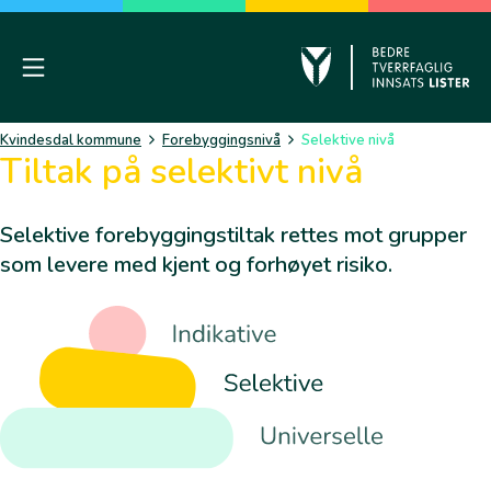
Skip
to
content
Mobile Menu
Kvinesdal
Kvindesdal kommune
Forebyggingsnivå
Selektive nivå
Tiltak på selektivt nivå
Selektive forebyggingstiltak rettes mot grupper
som levere med kjent og forhøyet risiko.