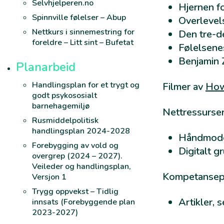
Selvhjelperen.no
Hjernen f
Spinnville følelser – Abup
Overlevels
Nettkurs i sinnemestring for
Den tre-de
foreldre – Litt sint – Bufetat
Følelsene
Benjamin 
Planarbeid
Handlingsplan for et trygt og
Filmer av
How
godt psykososialt
barnehagemiljø
Nettressurser
Rusmiddelpolitisk
handlingsplan 2024-2028
Håndmode
Forebygging av vold og
Digitalt 
overgrep (2024 – 2027).
Veileder og handlingsplan,
Kompetanse
Versjon 1
Trygg oppvekst – Tidlig
Artikler, 
innsats (Forebyggende plan
2023-2027)