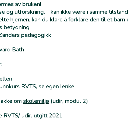
ormes av bruken!
e og utforskning, – kan ikke være i samme tilstand
lte hjernen, kan du klare å forklare den til et bar
s betydning
Zanders
pedagogikk
ard Bath
:
llen
grunnkurs RVTS, se egen lenke
pakke om
skolemiljø
(udir, modul 2)
se RVTS/ udir, utgitt 2021