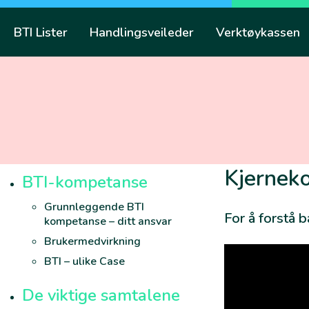
Skip
to
BTI Lister
Handlingsveileder
Verktøykassen
content
Kjernek
BTI-kompetanse
Grunnleggende BTI
For å forstå 
kompetanse – ditt ansvar
Brukermedvirkning
BTI – ulike Case
De viktige samtalene