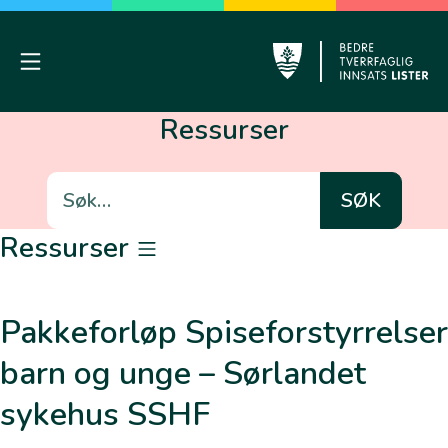
Skip
to
content
Mobile Menu
Lyngdal
Ressurser
Søk
etter:
Ressurser
BTI-kompetanse
Pakkeforløp Spiseforstyrrelser
Grunnleggende BTI kompetanse – ditt ansvar
barn og unge – Sørlandet
Brukermedvirkning
sykehus SSHF
BTI – ulike Case