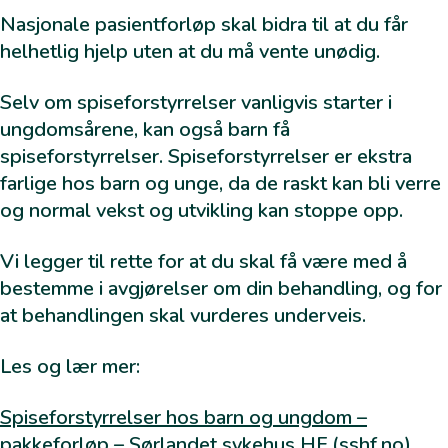
De viktige samtalene
Nasjonale pasientforløp skal bidra til at du får
helhetlig hjelp uten at du må vente unødig.
Barn som pårørende
Hvordan snakke med barn og unge, om vold og
Selv om spiseforstyrrelser vanligvis starter i
overgrep?
ungdomsårene, kan også barn få
6 videoer om samtaler med barn – KoRus Sør
spiseforstyrrelser. Spiseforstyrrelser er ekstra
Filmsnutt – Å snakke barnas språk
farlige hos barn og unge, da de raskt kan bli verre
Hjelp til samtale med foresatte – KoRus
og normal vekst og utvikling kan stoppe opp.
Snakkekort – Blå Kors
Vi legger til rette for at du skal få være med å
Juss
bestemme i avgjørelser om din behandling, og for
at behandlingen skal vurderes underveis.
Taushetsplikt og samtykke
Opplysningsplikt
Les og lær mer:
Avvergingsplikt
Spiseforstyrrelser hos barn og ungdom –
Kurs
pakkeforløp – Sørlandet sykehus HF (sshf.no)