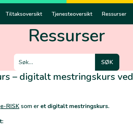
Tiltaksoversikt
Tjenesteoversikt
Ressurser
Ressurser
Søk
etter:
urs – digitalt mestringskurs ve
u
e-RISK
som er
et digitalt mestringskurs.
t: