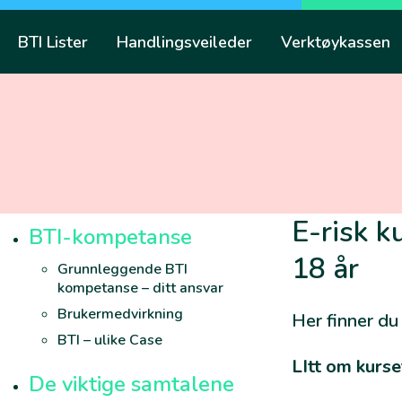
Skip
to
BTI Lister
Handlingsveileder
Verktøykassen
content
E-risk k
BTI-kompetanse
18 år
Grunnleggende BTI
kompetanse – ditt ansvar
Brukermedvirkning
Her finner d
BTI – ulike Case
LItt om kurse
De viktige samtalene