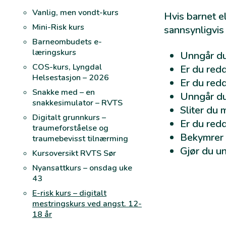
Vanlig, men vondt-kurs
Hvis barnet e
Mini-Risk kurs
sannsynligvis 
Barneombudets e-
læringskurs
Unngår du
COS-kurs, Lyngdal
Er du redd
Helsestasjon – 2026
Er du redd
Snakke med – en
Unngår du 
snakkesimulator – RVTS
Sliter du
Digitalt grunnkurs –
Er du redd
traumeforståelse og
Bekymrer
traumebevisst tilnærming
Gjør du u
Kursoversikt RVTS Sør
Nyansattkurs – onsdag uke
43
E-risk kurs – digitalt
mestringskurs ved angst. 12-
18 år