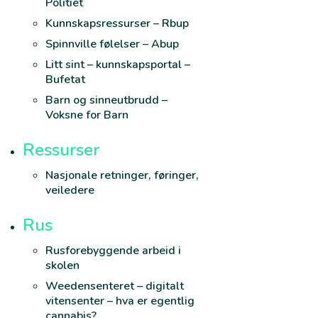
Politiet
Kunnskapsressurser – Rbup
Spinnville følelser – Abup
Litt sint – kunnskapsportal –
Bufetat
Barn og sinneutbrudd –
Voksne for Barn
Ressurser
Nasjonale retninger, føringer,
veiledere
Rus
Rusforebyggende arbeid i
skolen
Weedensenteret – digitalt
vitensenter – hva er egentlig
cannabis?