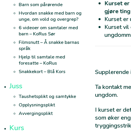
Kurset er 
Barn som pårørende
gjøre tin
Hvordan snakke med barn og
Kurset er 
unge, om vold og overgrep?
Kurset vil
6 videoer om samtaler med
barn – KoRus Sør
ungdommen
Filmsnutt – Å snakke barnas
språk
Hjelp til samtale med
foresatte – KoRus
Supplerende 
Snakkekort – Blå Kors
Juss
Ta kontakt m
ungdom.
Taushetsplikt og samtykke
Opplysningsplikt
I kurset er de
Avvergingsplikt
som øker engs
tryggingsstrik
Kurs