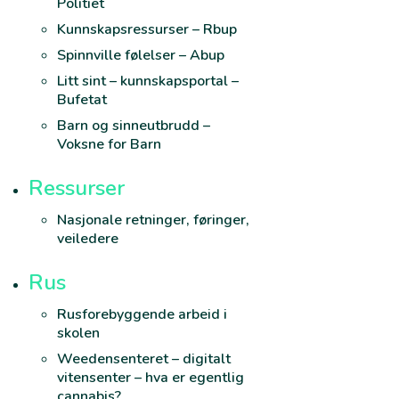
Politiet
Kunnskapsressurser – Rbup
Spinnville følelser – Abup
Litt sint – kunnskapsportal –
Bufetat
Barn og sinneutbrudd –
Voksne for Barn
Ressurser
Nasjonale retninger, føringer,
veiledere
Rus
Rusforebyggende arbeid i
skolen
Weedensenteret – digitalt
vitensenter – hva er egentlig
cannabis?