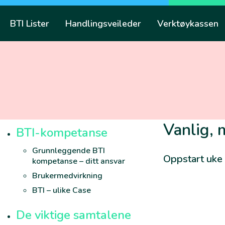
Skip
to
BTI Lister
Handlingsveileder
Verktøykassen
content
Vanlig,
BTI-kompetanse
Grunnleggende BTI
Oppstart uke 
kompetanse – ditt ansvar
Brukermedvirkning
BTI – ulike Case
De viktige samtalene