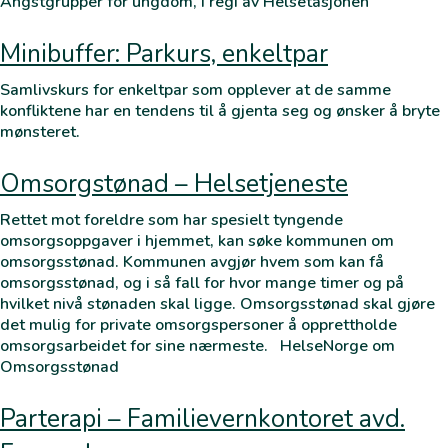
Angstgrupper for ungdom, i regi av Helsetasjonen
Minibuffer: Parkurs, enkeltpar
Samlivskurs for enkeltpar som opplever at de samme
konfliktene har en tendens til å gjenta seg og ønsker å bryte
mønsteret.
Omsorgstønad – Helsetjeneste
Rettet mot foreldre som har spesielt tyngende
omsorgsoppgaver i hjemmet, kan søke kommunen om
omsorgsstønad. Kommunen avgjør hvem som kan få
omsorgsstønad, og i så fall for hvor mange timer og på
hvilket nivå stønaden skal ligge. Omsorgsstønad skal gjøre
det mulig for private omsorgspersoner å opprettholde
omsorgsarbeidet for sine nærmeste. HelseNorge om
Omsorgsstønad
Parterapi – Familievernkontoret avd.