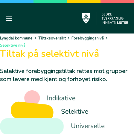
Skip
to
content
Mobile Menu
Lyngdal
Lyngdal kommune
Tiltaksoversikt
Forebyggingsnivå
Selektive nivå
Tiltak på selektivt nivå
Selektive forebyggingstiltak rettes mot grupper
som levere med kjent og forhøyet risiko.