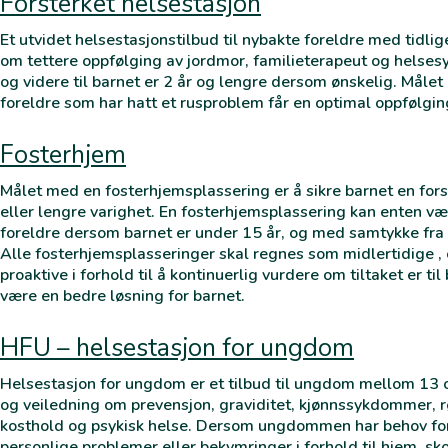
Forsterket helsestasjon
Et utvidet helsestasjonstilbud til nybakte foreldre med tidlig
om tettere oppfølging av jordmor, familieterapeut og helses
og videre til barnet er 2 år og lengre dersom ønskelig. Målet
foreldre som har hatt et rusproblem får en optimal oppfølgi
Fosterhjem
Målet med en fosterhjemsplassering er å sikre barnet en fors
eller lengre varighet. En fosterhjemsplassering kan enten væ
foreldre dersom barnet er under 15 år, og med samtykke fra
Alle fosterhjemsplasseringer skal regnes som midlertidige ,
proaktive i forhold til å kontinuerlig vurdere om tiltaket er ti
være en bedre løsning for barnet.
HFU – helsestasjon for ungdom
Helsestasjon for ungdom er et tilbud til ungdom mellom 13
og veiledning om prevensjon, graviditet, kjønnssykdommer, rø
kosthold og psykisk helse. Dersom ungdommen har behov fo
personlige problemer eller bekymringer i forhold til hjem, sk