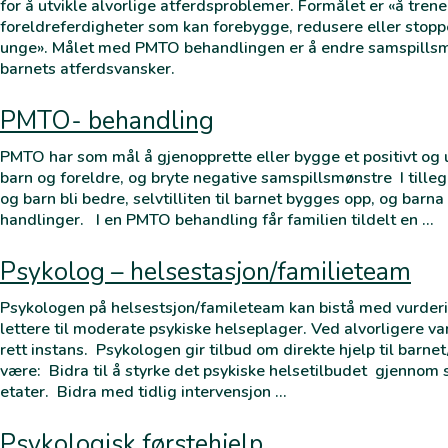
for å utvikle alvorlige atferdsproblemer. Formålet er «å trene
foreldreferdigheter som kan forebygge, redusere eller stop
unge». Målet med PMTO behandlingen er å endre samspillsmø
barnets atferdsvansker.
PMTO- behandling
PMTO har som mål å gjenopprette eller bygge et positivt og 
barn og foreldre, og bryte negative samspillsmønstre I tille
og barn bli bedre, selvtilliten til barnet bygges opp, og barn
handlinger. I en PMTO behandling får familien tildelt en …
Psykolog – helsestasjon/familieteam
Psykologen på helsestsjon/famileteam kan bistå med vurderi
lettere til moderate psykiske helseplager. Ved alvorligere van
rett instans. Psykologen gir tilbud om direkte hjelp til ba
være: Bidra til å styrke det psykiske helsetilbudet gjenn
etater. Bidra med tidlig intervensjon …
Psykologisk førstehjelp