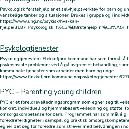
Psykologisk førstehjelp er et selvhjelpsverktøy for barn og u
vanskelige tanker og situasjoner. Brukes i gruppe og i indiv
https://www.ung.no/psykisk/hva-kan-
hjelpe/3187_Psykologisk_f%C3%B8rstehjelp_n%C3%A5r_f
Psykologtjenester
Psykologtjenesten i Flekkefjord kommune har som formål å 
psykososiale problemer ved å gå avgrenset behandling, samt 
kommunale tjenester som arbeider med barn og unge.
https://www.flekkefjord.kommune.no/psykologtjenester.6
PYC – Parenting young children
PYC er et foreldreveiledningsprogram som egner seg til veil
konkret, individuell og hjemmebasert veiledning og støtte, fo
omsorgskompetanse for barn. Programmet har som mål å gi stø
foreldreferdigheter i samspill og praktisk omsorgskompetan
egner det seg for foreldre som strever med betydningen i no