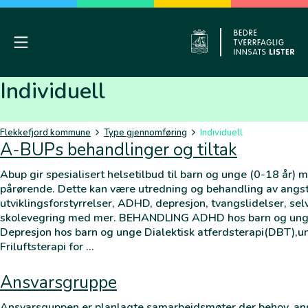
Skip
to
content
Mobile Menu
Flekkefj
Individuell
Flekkefjord kommune
Type gjennomføring
Individuell
A-BUPs behandlinger og tiltak
Abup gir spesialisert helsetilbud til barn og unge (0-18 år) 
pårørende. Dette kan være utredning og behandling av angst
utviklingsforstyrrelser, ADHD, depresjon, tvangslidelser, sel
skolevegring med mer. BEHANDLING ADHD hos barn og unge
Depresjon hos barn og unge Dialektisk atferdsterapi(DBT),u
Friluftsterapi for …
Ansvarsgruppe
Ansvarsguppen er planlagte samarbeidsmøter der behov, ans