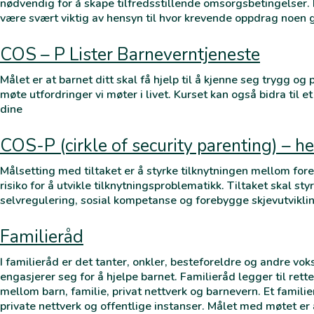
nødvendig for å skape tilfredsstillende omsorgsbetingelser.
være svært viktig av hensyn til hvor krevende oppdrag noen 
COS – P Lister Barneverntjeneste
Målet er at barnet ditt skal få hjelp til å kjenne seg trygg og 
møte utfordringer vi møter i livet. Kurset kan også bidra til
dine
COS-P (cirkle of security parenting) – h
Målsetting med tiltaket er å styrke tilknytningen mellom forel
risiko for å utvikle tilknytningsproblematikk. Tiltaket skal sty
selvregulering, sosial kompetanse og forebygge skjevutvikl
Familieråd
I familieråd er det tanter, onkler, besteforeldre og andre vok
engasjerer seg for å hjelpe barnet. Familieråd legger til rett
mellom barn, familie, privat nettverk og barnevern. Et famili
private nettverk og offentlige instanser. Målet med møtet er