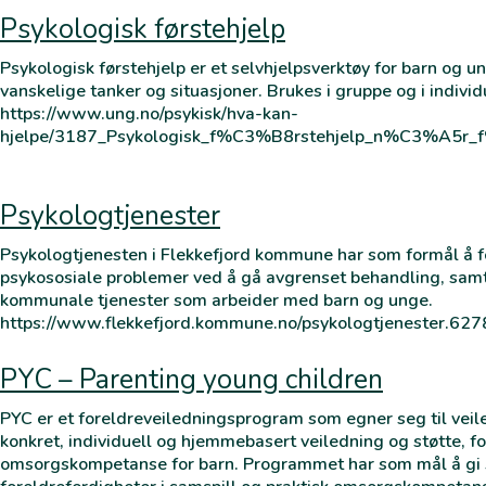
Psykologisk førstehjelp
Psykologisk førstehjelp er et selvhjelpsverktøy for barn og u
vanskelige tanker og situasjoner. Brukes i gruppe og i indiv
https://www.ung.no/psykisk/hva-kan-
hjelpe/3187_Psykologisk_f%C3%B8rstehjelp_n%C3%A5r_f
Psykologtjenester
Psykologtjenesten i Flekkefjord kommune har som formål å 
psykososiale problemer ved å gå avgrenset behandling, samt 
kommunale tjenester som arbeider med barn og unge.
https://www.flekkefjord.kommune.no/psykologtjenester.6
PYC – Parenting young children
PYC er et foreldreveiledningsprogram som egner seg til veil
konkret, individuell og hjemmebasert veiledning og støtte, fo
omsorgskompetanse for barn. Programmet har som mål å gi stø