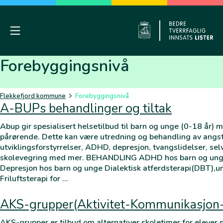
Skip
to
content
Mobile Menu
Flekkefj
Forebyggingsnivå
Flekkefjord kommune
Forebyggingsnivå
A-BUPs behandlinger og tiltak
Abup gir spesialisert helsetilbud til barn og unge (0-18 år) 
pårørende. Dette kan være utredning og behandling av angst
utviklingsforstyrrelser, ADHD, depresjon, tvangslidelser, sel
skolevegring med mer. BEHANDLING ADHD hos barn og unge
Depresjon hos barn og unge Dialektisk atferdsterapi(DBT),u
Friluftsterapi for …
AKS-grupper(Aktivitet-Kommunikasjon
AKS-grupper er tilbud om alternativer skoletimer for elever