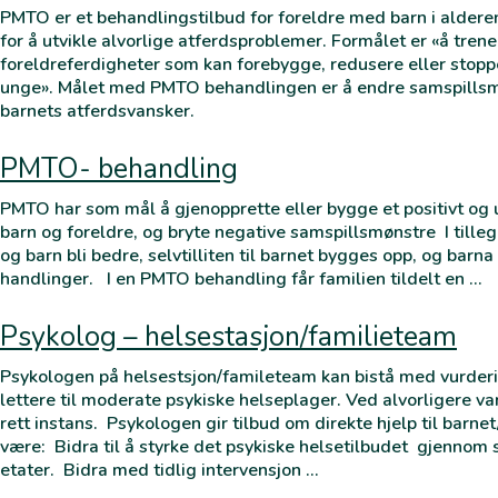
PMTO er et behandlingstilbud for foreldre med barn i alderen 3
for å utvikle alvorlige atferdsproblemer. Formålet er «å trene
foreldreferdigheter som kan forebygge, redusere eller stop
unge». Målet med PMTO behandlingen er å endre samspillsmø
barnets atferdsvansker.
PMTO- behandling
PMTO har som mål å gjenopprette eller bygge et positivt og 
barn og foreldre, og bryte negative samspillsmønstre I tille
og barn bli bedre, selvtilliten til barnet bygges opp, og barn
handlinger. I en PMTO behandling får familien tildelt en …
Psykolog – helsestasjon/familieteam
Psykologen på helsestsjon/famileteam kan bistå med vurderi
lettere til moderate psykiske helseplager. Ved alvorligere van
rett instans. Psykologen gir tilbud om direkte hjelp til ba
være: Bidra til å styrke det psykiske helsetilbudet gjenn
etater. Bidra med tidlig intervensjon …