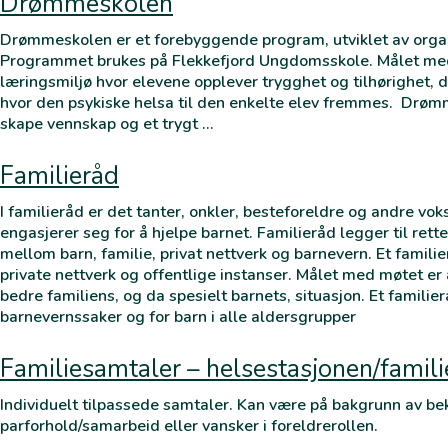
Drømmeskolen
Drømmeskolen er et forebyggende program, utviklet av organ
Programmet brukes på Flekkefjord Ungdomsskole. Målet me
læringsmiljø hvor elevene opplever trygghet og tilhørighet, d
hvor den psykiske helsa til den enkelte elev fremmes. Drøm
skape vennskap og et trygt …
Familieråd
I familieråd er det tanter, onkler, besteforeldre og andre vok
engasjerer seg for å hjelpe barnet. Familieråd legger til rett
mellom barn, familie, privat nettverk og barnevern. Et famili
private nettverk og offentlige instanser. Målet med møtet er
bedre familiens, og da spesielt barnets, situasjon. Et familier
barnevernssaker og for barn i alle aldersgrupper
Familiesamtaler – helsestasjonen/famil
Individuelt tilpassede samtaler. Kan være på bakgrunn av be
parforhold/samarbeid eller vansker i foreldrerollen.