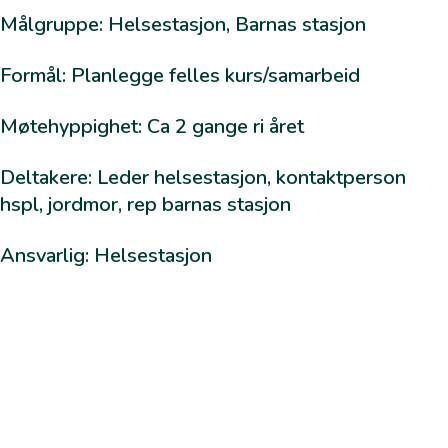
Målgruppe:
Samarbeidsmøte – Helsestasjon og Barnas Stasjon
Helsestasjon, Barnas stasjon
Lister
Ansvarsgruppemøte/ BTI-møte – Habilitering
Formål:
Planlegge felles kurs/samarbeid
Ungdomskontrakt
Møtehyppighet:
Ca
2 gange ri året
BUTT – barn og unges tverrfaglige team
Samarbeidsmøte – Barnehage
Deltakere:
Leder helsestasjon, kontaktperson
Kjernegruppe
hspl
, jordmor, rep barnas stasjon
Kommunalt systemnivå
Ansvarlig: Helsestasjon
BUTT – Barn og unges tverrfaglige team
Psykososialt kriseteam
Politiråd
FAU – Foreldrerådets arbeidsutvalg – Skole
Elevråd
Ungdomsråd